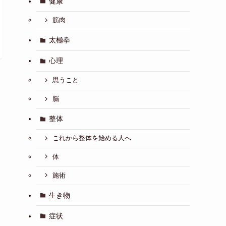
健康
筋肉
太極拳
心理
思うこと
脳
整体
これから整体を始める人へ
体
施術
生き物
症状