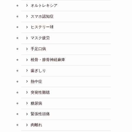
オルトレキシア
スマホ認知症
ヒステリー球
マスク疲労
手足口病
橈骨・腓骨神経麻痺
歯ぎしり
熱中症
突発性難聴
糖尿病
緊張性頭痛
肉離れ