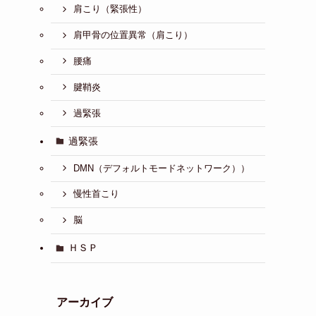
肩こり（緊張性）
肩甲骨の位置異常（肩こり）
腰痛
腱鞘炎
過緊張
過緊張
DMN（デフォルトモードネットワーク））
慢性首こり
脳
ＨＳＰ
アーカイブ