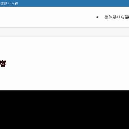
整体処りら福
整体処りら福
響