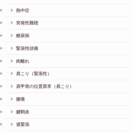
熱中症
突発性難聴
糖尿病
緊張性頭痛
肉離れ
肩こり（緊張性）
肩甲骨の位置異常（肩こり）
腰痛
腱鞘炎
過緊張