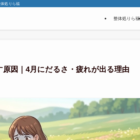
整体処りら福
整体処りら福
す原因｜4月にだるさ・疲れが出る理由