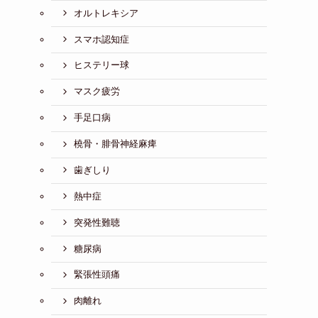
オルトレキシア
スマホ認知症
ヒステリー球
マスク疲労
手足口病
橈骨・腓骨神経麻痺
歯ぎしり
熱中症
突発性難聴
糖尿病
緊張性頭痛
肉離れ