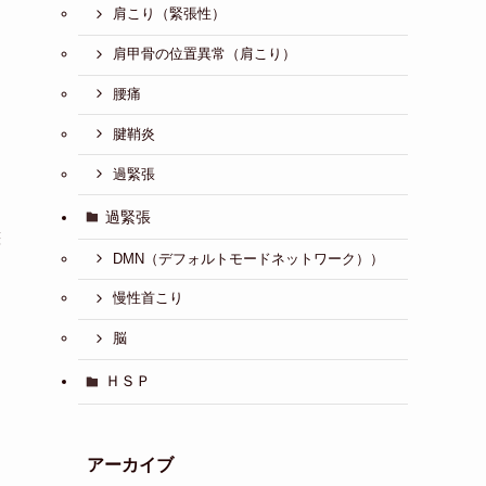
肩こり（緊張性）
肩甲骨の位置異常（肩こり）
腰痛
腱鞘炎
過緊張
過緊張
態
DMN（デフォルトモードネットワーク））
慢性首こり
脳
ＨＳＰ
アーカイブ