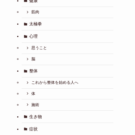
健康
筋肉
太極拳
心理
思うこと
脳
整体
これから整体を始める人へ
体
施術
生き物
症状