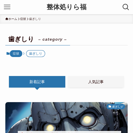
整体処りら福
ホーム
症状
歯ぎしり
歯ぎしり
– category –
症状
歯ぎしり
新着記事
人気記事
歯ぎしり