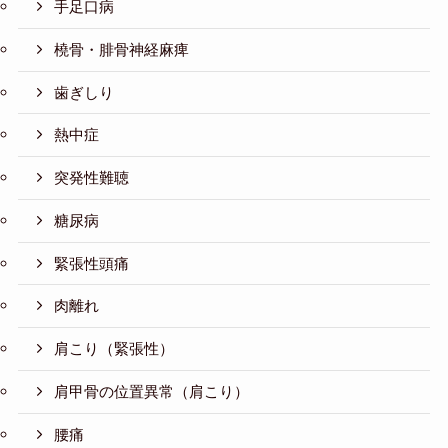
手足口病
橈骨・腓骨神経麻痺
歯ぎしり
熱中症
突発性難聴
糖尿病
緊張性頭痛
肉離れ
肩こり（緊張性）
肩甲骨の位置異常（肩こり）
腰痛