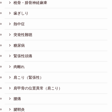
橈骨・腓骨神経麻痺
歯ぎしり
熱中症
突発性難聴
糖尿病
緊張性頭痛
肉離れ
肩こり（緊張性）
肩甲骨の位置異常（肩こり）
腰痛
腱鞘炎