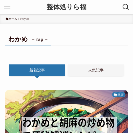
整体処りら福
ホーム
わかめ
わかめ
– tag –
新着記事
人気記事
健康