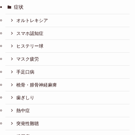
症状
オルトレキシア
スマホ認知症
ヒステリー球
マスク疲労
手足口病
橈骨・腓骨神経麻痺
歯ぎしり
熱中症
突発性難聴