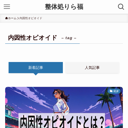
整体処りら福
ホーム
内因性オピオイド
内因性オピオイド
– tag –
新着記事
人気記事
健康