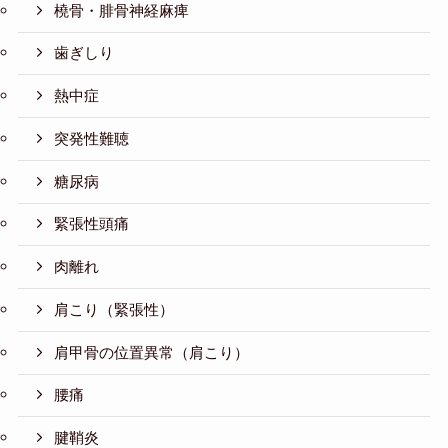
橈骨・腓骨神経麻痺
歯ぎしり
熱中症
突発性難聴
糖尿病
緊張性頭痛
肉離れ
肩こり（緊張性）
肩甲骨の位置異常（肩こり）
腰痛
腱鞘炎