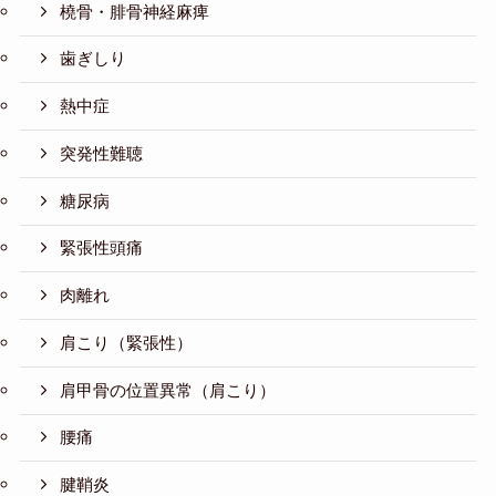
橈骨・腓骨神経麻痺
歯ぎしり
熱中症
突発性難聴
糖尿病
緊張性頭痛
肉離れ
肩こり（緊張性）
肩甲骨の位置異常（肩こり）
腰痛
腱鞘炎