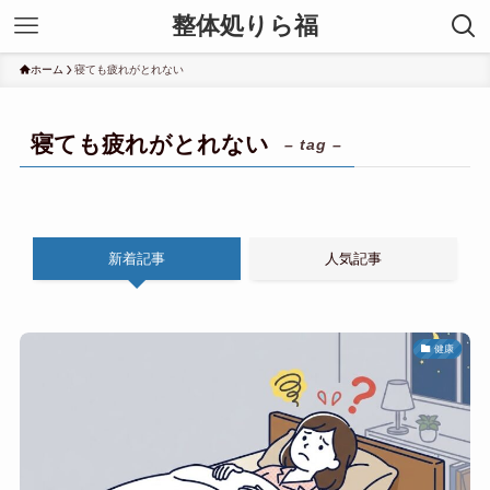
整体処りら福
ホーム
寝ても疲れがとれない
寝ても疲れがとれない
– tag –
新着記事
人気記事
健康