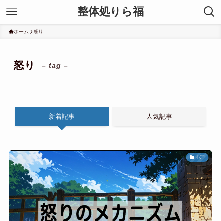
整体処りら福
ホーム
怒り
怒り
– tag –
新着記事
人気記事
心理