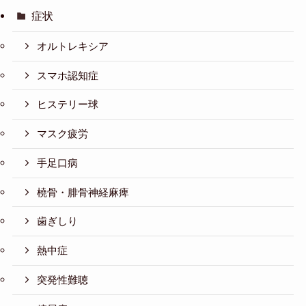
症状
オルトレキシア
スマホ認知症
ヒステリー球
マスク疲労
手足口病
橈骨・腓骨神経麻痺
歯ぎしり
熱中症
突発性難聴