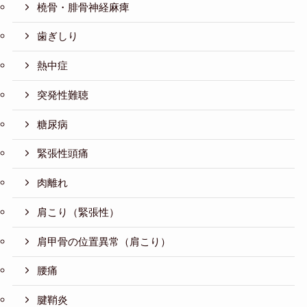
橈骨・腓骨神経麻痺
歯ぎしり
熱中症
突発性難聴
糖尿病
緊張性頭痛
肉離れ
肩こり（緊張性）
肩甲骨の位置異常（肩こり）
腰痛
腱鞘炎