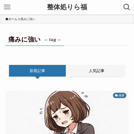
整体処りら福
ホーム
痛みに強い
痛みに強い
– tag –
新着記事
人気記事
健康