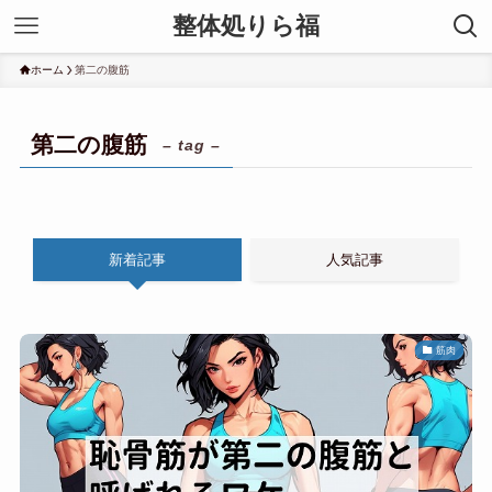
整体処りら福
ホーム
第二の腹筋
第二の腹筋
– tag –
新着記事
人気記事
筋肉