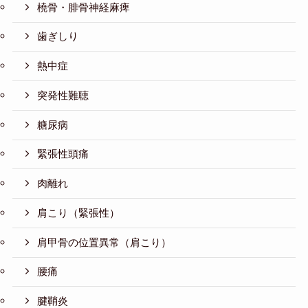
橈骨・腓骨神経麻痺
歯ぎしり
熱中症
突発性難聴
糖尿病
緊張性頭痛
肉離れ
肩こり（緊張性）
肩甲骨の位置異常（肩こり）
腰痛
腱鞘炎