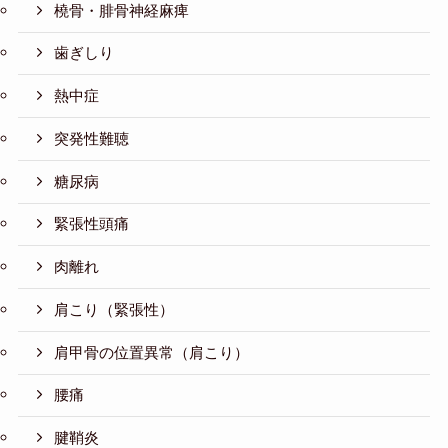
橈骨・腓骨神経麻痺
歯ぎしり
熱中症
突発性難聴
糖尿病
緊張性頭痛
肉離れ
肩こり（緊張性）
肩甲骨の位置異常（肩こり）
腰痛
腱鞘炎