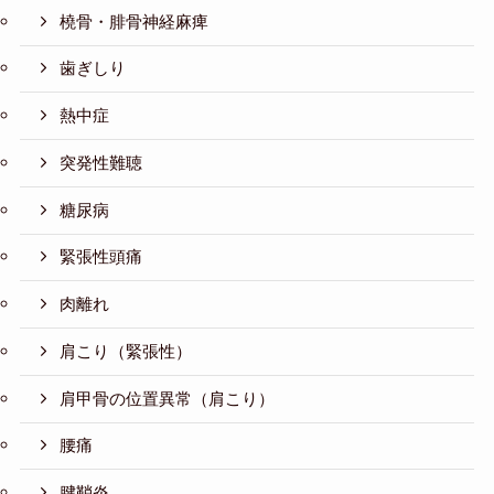
橈骨・腓骨神経麻痺
歯ぎしり
熱中症
突発性難聴
糖尿病
緊張性頭痛
肉離れ
肩こり（緊張性）
肩甲骨の位置異常（肩こり）
腰痛
腱鞘炎