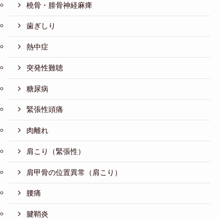
橈骨・腓骨神経麻痺
歯ぎしり
熱中症
突発性難聴
糖尿病
緊張性頭痛
肉離れ
肩こり（緊張性）
肩甲骨の位置異常（肩こり）
腰痛
腱鞘炎