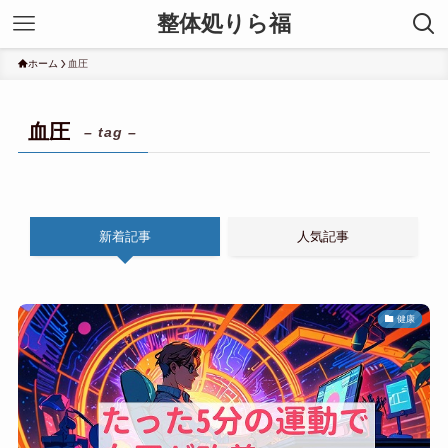
整体処りら福
ホーム
血圧
血圧
– tag –
新着記事
人気記事
健康