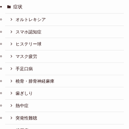
症状
オルトレキシア
スマホ認知症
ヒステリー球
マスク疲労
手足口病
橈骨・腓骨神経麻痺
歯ぎしり
熱中症
突発性難聴