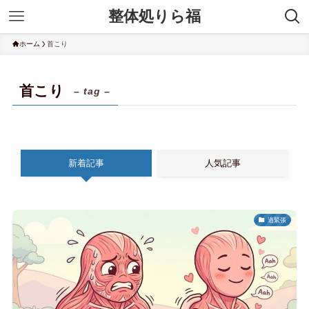
整体処りら福
ホーム
首こり
首こり
– tag –
新着記事
人気記事
過緊張