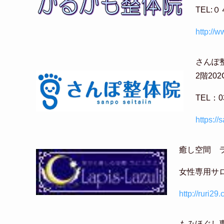
TEL
http://
さんぽ整
2階202
TEL：
https://
癒し空間 
女性専用サ
http://ruri29
もみほぐし専