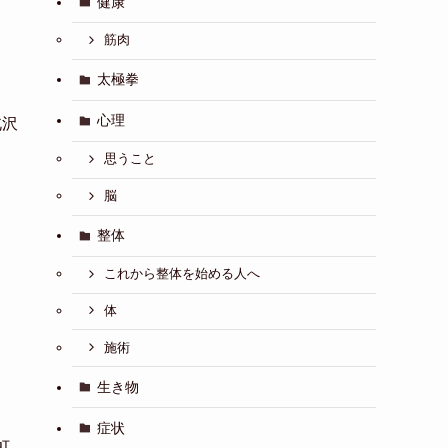
健康
筋肉
太極拳
心理
北沢
思うこと
脳
整体
これから整体を始める人へ
体
施術
生き物
症状
町