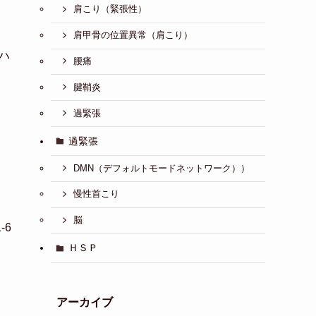
肩こり（緊張性）
肩甲骨の位置異常（肩こり）
アハ
腰痛
腱鞘炎
過緊張
過緊張
DMN（デフォルトモードネットワーク））
慢性首こり
脳
-6
ＨＳＰ
アーカイブ