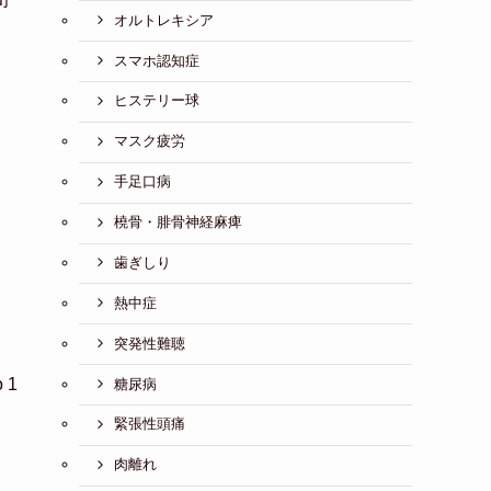
オルトレキシア
スマホ認知症
ヒステリー球
マスク疲労
手足口病
橈骨・腓骨神経麻痺
歯ぎしり
熱中症
突発性難聴
 1
糖尿病
緊張性頭痛
肉離れ