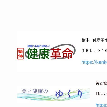
整体 健康革
ＴＥＬ：０４
https://ken
美と健
TEL：
https