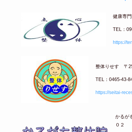
健康専門院
TEL：0
https://t
整体りせす 〒25
TEL：0465-4
https://seitai-rec
かるがも
０２