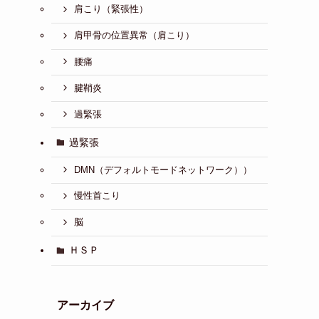
肩こり（緊張性）
肩甲骨の位置異常（肩こり）
腰痛
腱鞘炎
過緊張
過緊張
DMN（デフォルトモードネットワーク））
慢性首こり
脳
ＨＳＰ
アーカイブ