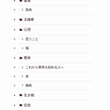
健康
筋肉
太極拳
心理
思うこと
脳
整体
これから整体を始める人へ
体
施術
生き物
症状