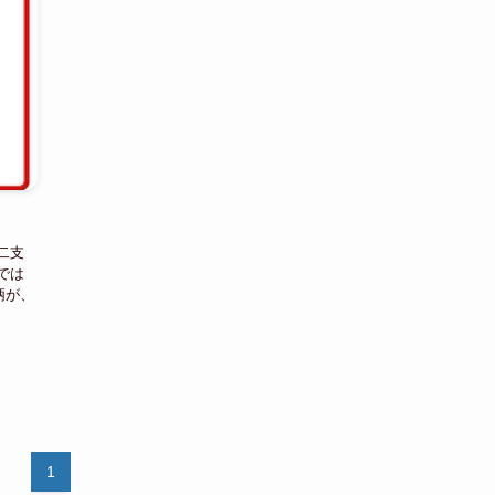
二支
では
柄が、
1