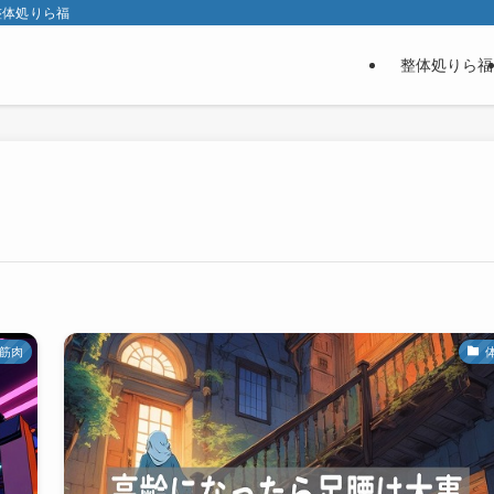
整体処りら福
整体処りら福
筋肉