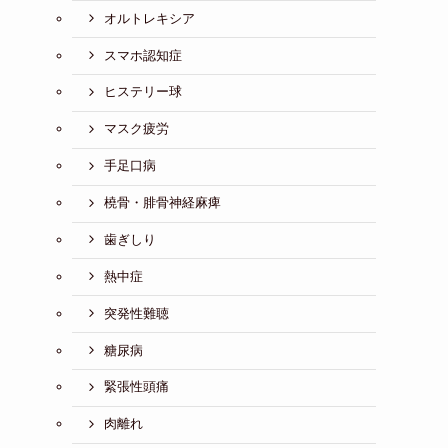
オルトレキシア
スマホ認知症
ヒステリー球
マスク疲労
手足口病
橈骨・腓骨神経麻痺
歯ぎしり
熱中症
突発性難聴
糖尿病
緊張性頭痛
肉離れ