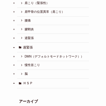
肩こり（緊張性）
肩甲骨の位置異常（肩こり）
腰痛
腱鞘炎
過緊張
過緊張
DMN（デフォルトモードネットワーク））
慢性首こり
脳
ＨＳＰ
アーカイブ