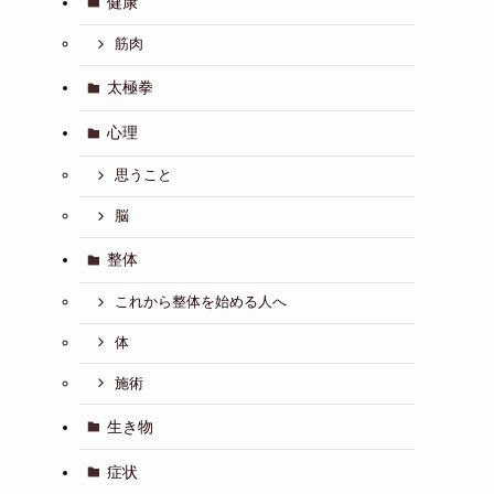
健康
筋肉
太極拳
心理
思うこと
脳
整体
これから整体を始める人へ
体
施術
生き物
症状