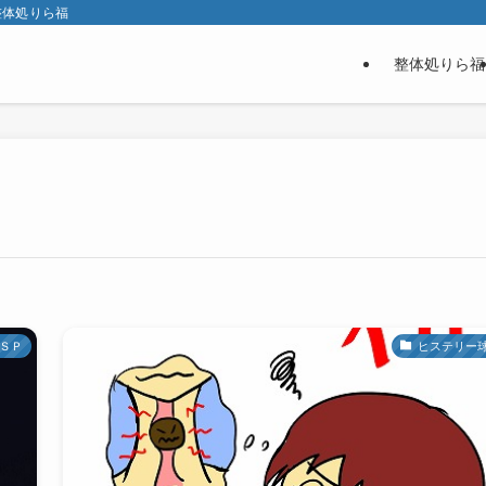
整体処りら福
整体処りら福
ＳＰ
ヒステリー