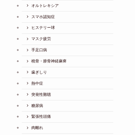
オルトレキシア
スマホ認知症
ヒステリー球
マスク疲労
手足口病
橈骨・腓骨神経麻痺
歯ぎしり
熱中症
突発性難聴
糖尿病
緊張性頭痛
肉離れ