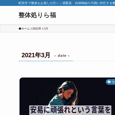
町田市で整体をお探しの方へ｜過緊張・自律神経の不調に対応する
整体処りら福
ホーム
2021年
3月
2021年3月
– date –
Ｈ