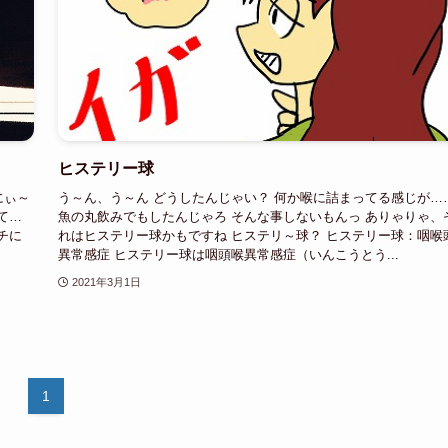
ヒステリー球
にぃ～
う～ん、う～ん どうしたんじゃい？ 何か喉に詰まってる感じが…
て…
魚の丸飲みでもしたんじゃろ そんな事しないもんっ ありゃりゃ、
チに
れはヒステリー球かもですね ヒステリ～球？ ヒステリー球：咽喉
異常感症 ヒステリー球は咽頭喉異常感症（いんこうとう...
2021年3月1日
1