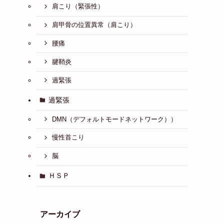
肩こり（緊張性）
肩甲骨の位置異常（肩こり）
腰痛
腱鞘炎
過緊張
過緊張
DMN（デフォルトモードネットワーク））
慢性首こり
脳
ＨＳＰ
アーカイブ