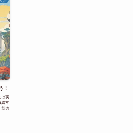
う！
には実
置異常
、筋肉