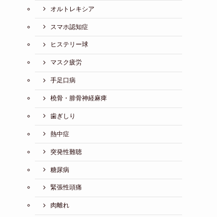
オルトレキシア
スマホ認知症
ヒステリー球
マスク疲労
手足口病
橈骨・腓骨神経麻痺
歯ぎしり
熱中症
突発性難聴
糖尿病
緊張性頭痛
肉離れ