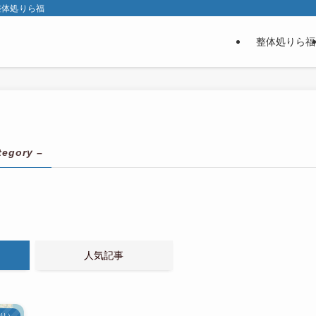
整体処りら福
整体処りら福
tegory –
人気記事
り）