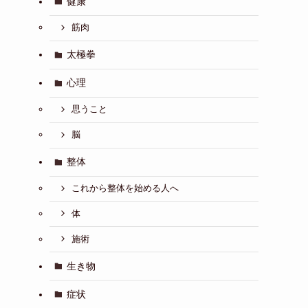
健康
筋肉
太極拳
心理
思うこと
脳
整体
これから整体を始める人へ
体
施術
生き物
症状