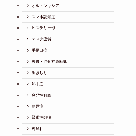
オルトレキシア
スマホ認知症
ヒステリー球
マスク疲労
手足口病
橈骨・腓骨神経麻痺
歯ぎしり
熱中症
突発性難聴
糖尿病
緊張性頭痛
肉離れ