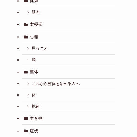
健康
筋肉
太極拳
心理
思うこと
脳
整体
これから整体を始める人へ
体
施術
生き物
症状