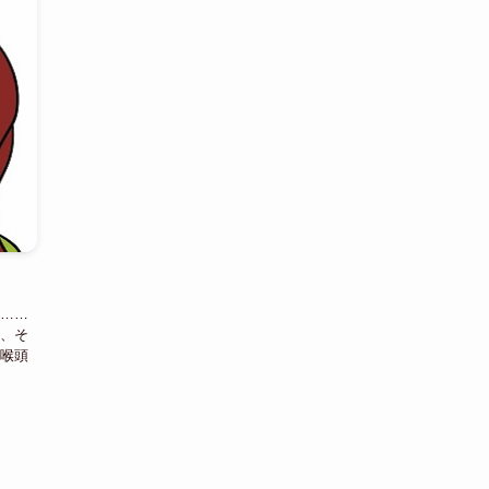
が……
ゃ、そ
咽喉頭