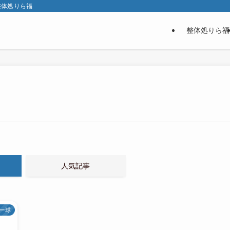
整体処りら福
整体処りら福
人気記事
ー球