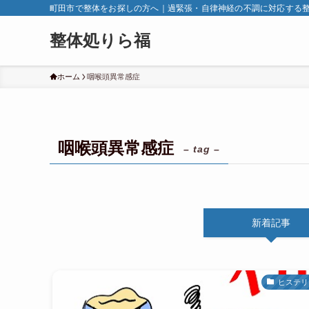
町田市で整体をお探しの方へ｜過緊張・自律神経の不調に対応する
整体処りら福
ホーム
咽喉頭異常感症
咽喉頭異常感症
– tag –
新着記事
ヒステリ