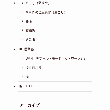
肩こり（緊張性）
肩甲骨の位置異常（肩こり）
腰痛
腱鞘炎
過緊張
過緊張
DMN（デフォルトモードネットワーク））
慢性首こり
脳
ＨＳＰ
アーカイブ