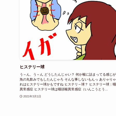
ヒステリー球
う～ん、う～ん どうしたんじゃい？ 何か喉に詰まってる感じ
魚の丸飲みでもしたんじゃろ そんな事しないもんっ ありゃり
れはヒステリー球かもですね ヒステリ～球？ ヒステリー球：
異常感症 ヒステリー球は咽頭喉異常感症（いんこうとう...
2021年3月1日