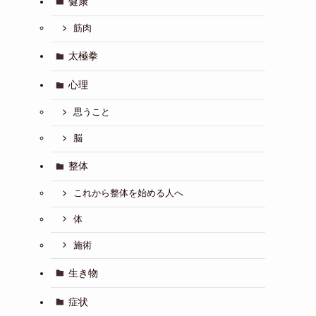
健康
筋肉
太極拳
心理
思うこと
脳
整体
これから整体を始める人へ
体
施術
生き物
症状