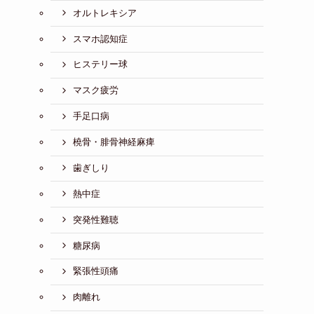
オルトレキシア
スマホ認知症
ヒステリー球
マスク疲労
手足口病
橈骨・腓骨神経麻痺
歯ぎしり
熱中症
突発性難聴
糖尿病
緊張性頭痛
肉離れ