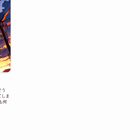
そう
てしま
も何