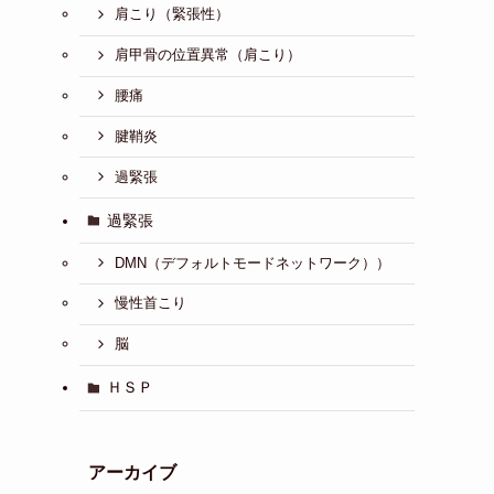
肩こり（緊張性）
肩甲骨の位置異常（肩こり）
腰痛
腱鞘炎
過緊張
過緊張
DMN（デフォルトモードネットワーク））
慢性首こり
脳
ＨＳＰ
アーカイブ