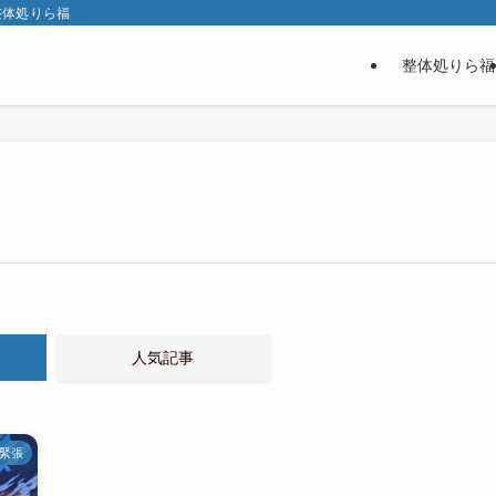
整体処りら福
整体処りら福
人気記事
緊張