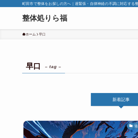
町田市で整体をお探しの方へ｜過緊張・自律神経の不調に対応する
整体処りら福
ホーム
早口
早口
– tag –
新着記事
過