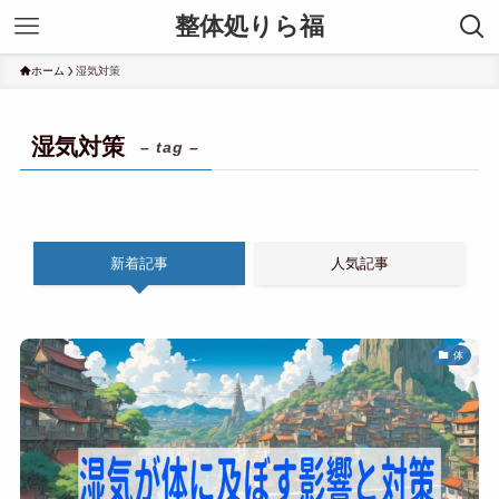
整体処りら福
ホーム
湿気対策
湿気対策
– tag –
新着記事
人気記事
体