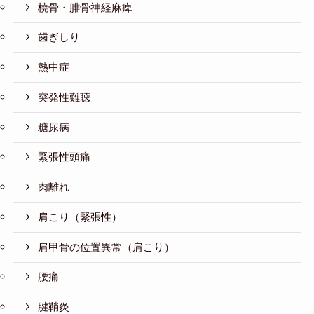
橈骨・腓骨神経麻痺
歯ぎしり
熱中症
突発性難聴
糖尿病
緊張性頭痛
肉離れ
肩こり（緊張性）
肩甲骨の位置異常（肩こり）
腰痛
腱鞘炎