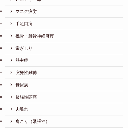
マスク疲労
手足口病
橈骨・腓骨神経麻痺
歯ぎしり
熱中症
突発性難聴
糖尿病
緊張性頭痛
肉離れ
肩こり（緊張性）