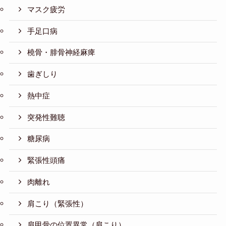
マスク疲労
手足口病
橈骨・腓骨神経麻痺
歯ぎしり
熱中症
突発性難聴
糖尿病
緊張性頭痛
肉離れ
肩こり（緊張性）
肩甲骨の位置異常（肩こり）