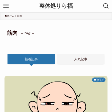
整体処りら福
ホーム
筋肉
筋肉
– tag –
新着記事
人気記事
ＨＳＰ