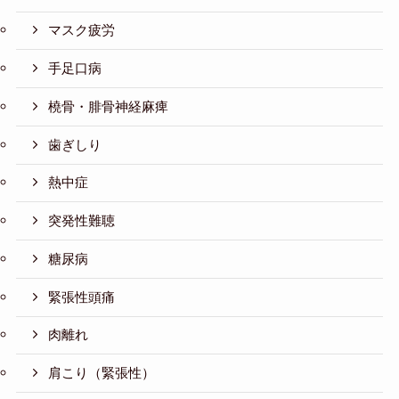
マスク疲労
手足口病
橈骨・腓骨神経麻痺
歯ぎしり
熱中症
突発性難聴
糖尿病
緊張性頭痛
肉離れ
肩こり（緊張性）