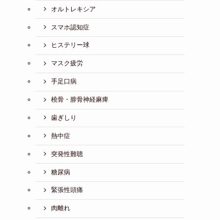
オルトレキシア
スマホ認知症
ヒステリー球
マスク疲労
手足口病
橈骨・腓骨神経麻痺
歯ぎしり
熱中症
突発性難聴
糖尿病
緊張性頭痛
肉離れ