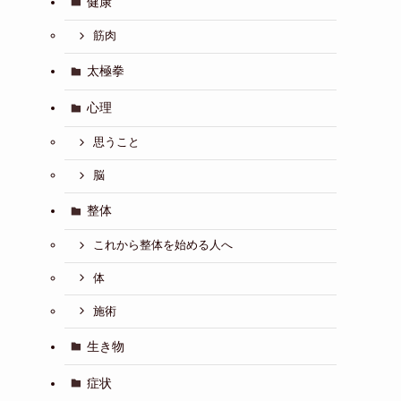
健康
筋肉
太極拳
心理
思うこと
脳
整体
これから整体を始める人へ
体
施術
生き物
症状