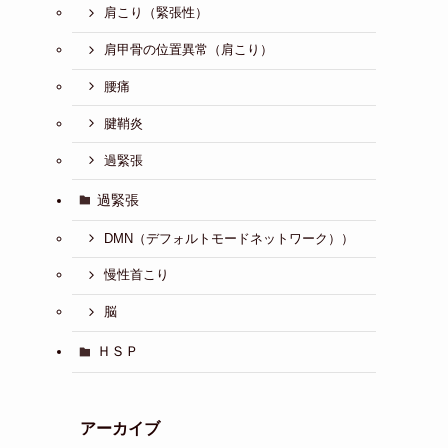
肩こり（緊張性）
肩甲骨の位置異常（肩こり）
腰痛
腱鞘炎
過緊張
過緊張
DMN（デフォルトモードネットワーク））
慢性首こり
脳
ＨＳＰ
アーカイブ