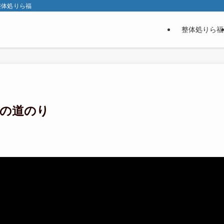
整体処りら福
整体処りら福
の道のり