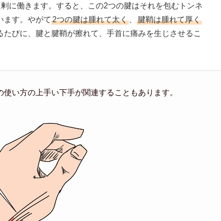
過剰に働きます。すると、この2つの腱はそれを包むトンネ
います。やがて
2つの腱は腫れて太く
、
腱鞘は腫れて厚く
るたびに、腱と腱鞘が擦れて、手首に痛みを生じさせるこ
の使い方の上手い下手が関連することもあります。