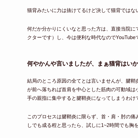
猫背みたいに力は抜けてるけど決して猫背ではな
何だか分かりにくいなと思った方は、直接当院に
クターです）し、今は便利な時代なのでYouTu
何やかんや言いましたが、まぁ猫背はい
結局のところ原因の全てとは言いませんが、腱鞘
が前へ落ちれば首肩を中心とした筋肉の可動域は
手の親指に集中すると腱鞘炎になってしまうわけ
このプロセスは腱鞘炎に限らず、首・肩・肘の痛
しでも成る程と思ったら、試しに1~2時間でも胸