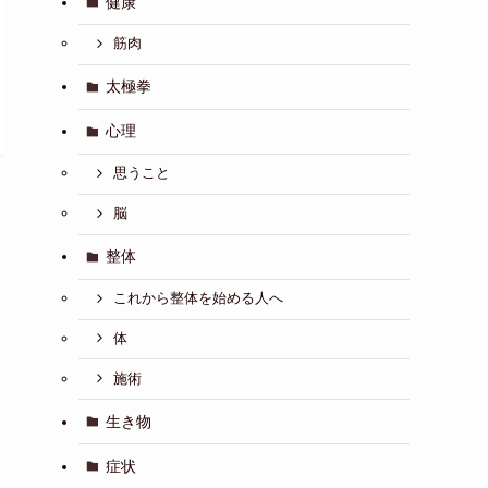
健康
筋肉
太極拳
心理
思うこと
脳
整体
これから整体を始める人へ
体
施術
生き物
症状