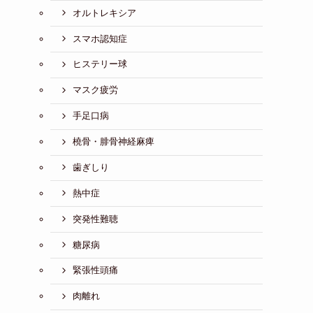
オルトレキシア
スマホ認知症
ヒステリー球
マスク疲労
手足口病
橈骨・腓骨神経麻痺
歯ぎしり
熱中症
突発性難聴
糖尿病
緊張性頭痛
肉離れ