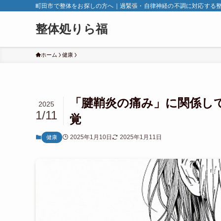
町田市で整体をお探しの方へ｜過緊張・自律神経の不調に対応する
整体処りら福
ホーム
健康
「腱鞘炎の痛み」に関係し
2025
1/11
覚
2025年1月10日
2025年1月11日
健康