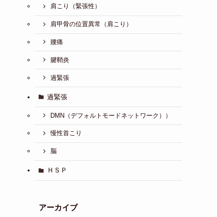
肩こり（緊張性）
肩甲骨の位置異常（肩こり）
腰痛
腱鞘炎
過緊張
過緊張
DMN（デフォルトモードネットワーク））
慢性首こり
脳
ＨＳＰ
アーカイブ