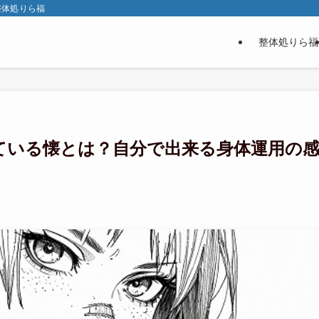
整体処りら福
整体処りら福
ている懐とは？自分で出来る身体運用の