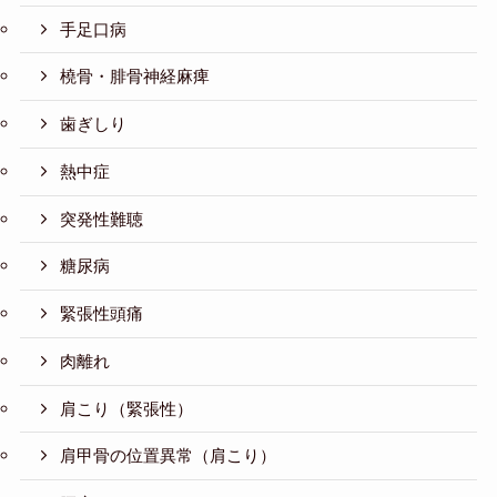
手足口病
橈骨・腓骨神経麻痺
歯ぎしり
熱中症
突発性難聴
糖尿病
緊張性頭痛
肉離れ
肩こり（緊張性）
肩甲骨の位置異常（肩こり）