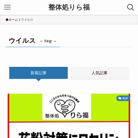
整体処りら福
ホーム
ウイルス
ウイルス
– tag –
新着記事
人気記事
健康