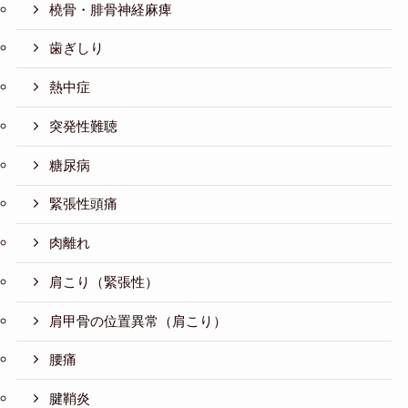
橈骨・腓骨神経麻痺
歯ぎしり
熱中症
突発性難聴
糖尿病
緊張性頭痛
肉離れ
肩こり（緊張性）
肩甲骨の位置異常（肩こり）
腰痛
腱鞘炎