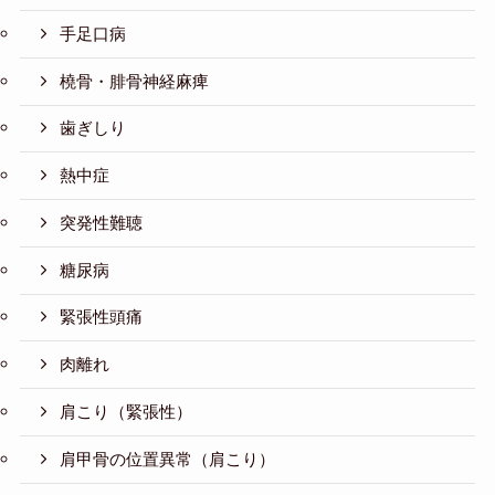
手足口病
橈骨・腓骨神経麻痺
歯ぎしり
熱中症
突発性難聴
糖尿病
緊張性頭痛
肉離れ
肩こり（緊張性）
肩甲骨の位置異常（肩こり）