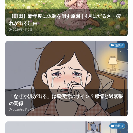
【町田】新年度に体調を崩す原因｜4月にだるさ・疲
れが出る理由
2026年4月6日
過緊張
「なぜか涙が出る」は脳疲労のサイン？感情と過緊張
の関係
2026年3月27日
過緊張