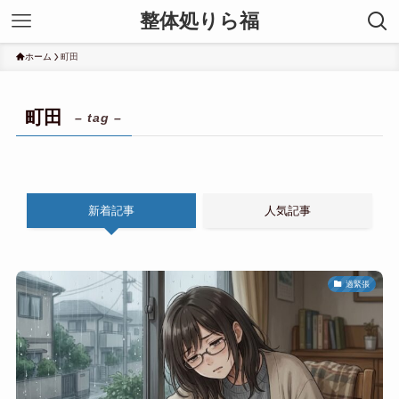
整体処りら福
ホーム
町田
町田
– tag –
新着記事
人気記事
過緊張