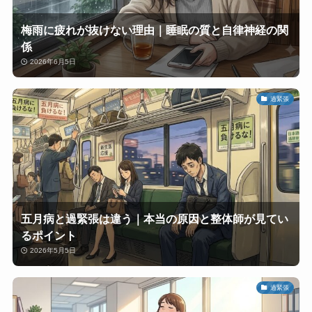
梅雨に疲れが抜けない理由｜睡眠の質と自律神経の関
係
2026年6月5日
過緊張
五月病と過緊張は違う｜本当の原因と整体師が見てい
るポイント
2026年5月5日
過緊張