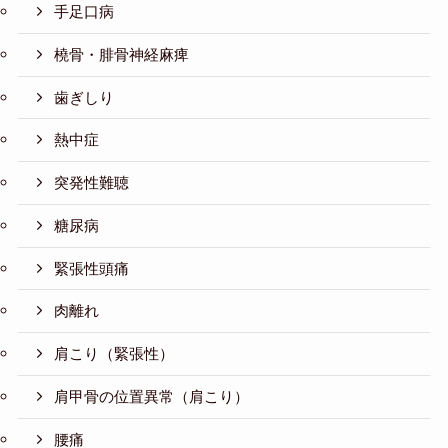
手足口病
橈骨・腓骨神経麻痺
歯ぎしり
熱中症
突発性難聴
糖尿病
緊張性頭痛
肉離れ
肩こり（緊張性）
肩甲骨の位置異常（肩こり）
腰痛