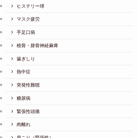
ヒステリー球
マスク疲労
手足口病
橈骨・腓骨神経麻痺
歯ぎしり
熱中症
突発性難聴
糖尿病
緊張性頭痛
肉離れ
肩こり（緊張性）