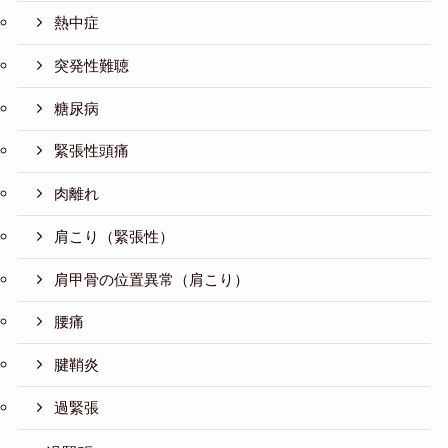
熱中症
突発性難聴
糖尿病
緊張性頭痛
肉離れ
肩こり（緊張性）
肩甲骨の位置異常（肩こり）
腰痛
腱鞘炎
過緊張