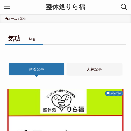
整体処りら福
ホーム
気功
気功
– tag –
新着記事
人気記事
手足口病