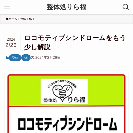
整体処りら福
ホーム
整体
体
ロコモティブシンドロームをもう
2024
2/26
少し解説
2024年2月26日
整体
体