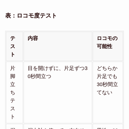
表：ロコモ度テスト
テ
内容
ロコモの
ス
可能性
ト
片
目を開けずに、片足ずつ3
どちらか
脚
0秒間立つ
片足でも
立
30秒間立
ち
てない
テ
ス
ト