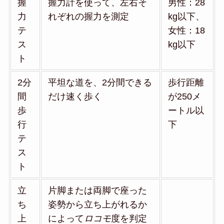
握
握力計を使って、左右そ
男性：28
力
れぞれの握力を測定
kg以下、
テ
女性：18
ス
kg以下
ト
2分
平坦な道を、2分間できる
歩行距離
間
だけ速く歩く
が250メ
歩
ートル以
行
下
テ
ス
ト
立
片脚または両脚で座った
ち
姿勢から立ち上がれるか
上
によって
ロコモ
度を判定