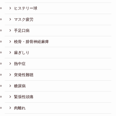
ヒステリー球
マスク疲労
手足口病
橈骨・腓骨神経麻痺
歯ぎしり
熱中症
突発性難聴
糖尿病
緊張性頭痛
肉離れ