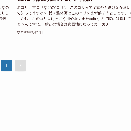
ちなの
肩コリ、首コリなどの”コリ”。 このコリって？意外と逃げ足が速い
たりし
て知ってますか？ 我々整体師はこのコリをまず解そうとします。 
浸透
しかし、このコリはけっこう用心深くまた頑固なので時には隠れて
まうんですね。 殆どの場合は意固地になってガチガチ...
2019年3月27日
1
2