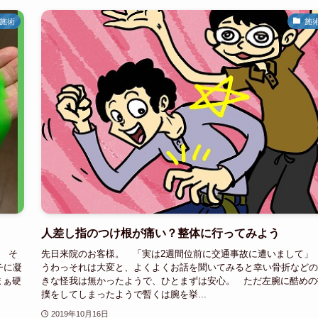
施術
施
人差し指のつけ根が痛い？整体に行ってみよう
。 そ
先日来院のお客様。 「実は2週間位前に交通事故に遭いまして
チに凝
うわっそれは大変と、よくよくお話を聞いてみると幸い骨折などの
まぁ硬
きな怪我は無かったようで、ひとまずは安心。 ただ左腕に酷めの
撲をしてしまったようで暫くは腕を挙...
2019年10月16日