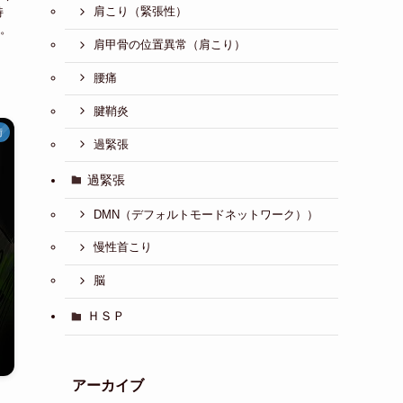
肩こり（緊張性）
持
。
肩甲骨の位置異常（肩こり）
腰痛
腱鞘炎
術
過緊張
過緊張
DMN（デフォルトモードネットワーク））
慢性首こり
脳
ＨＳＰ
アーカイブ