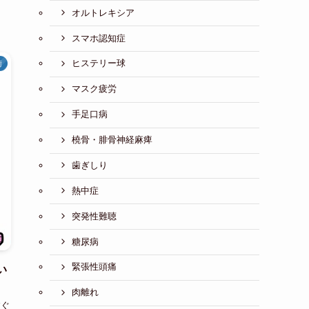
オルトレキシア
スマホ認知症
ヒステリー球
術
マスク疲労
手足口病
橈骨・腓骨神経麻痺
歯ぎしり
熱中症
突発性難聴
糖尿病
緊張性頭痛
い
肉離れ
すぐ