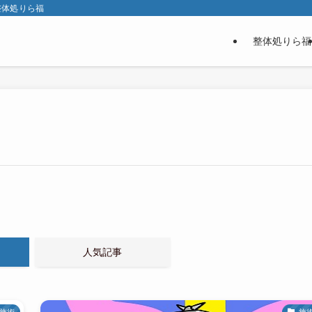
整体処りら福
整体処りら福
人気記事
施術
施