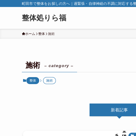
町田市で整体をお探しの方へ｜過緊張・自律神経の不調に対応する
整体処りら福
ホーム
整体
施術
施術
– category –
整体
施術
新着記事