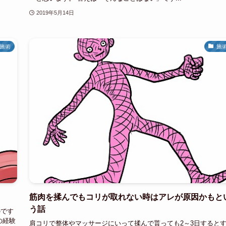
2019年5月14日
施術
施
筋肉を揉んでもコリが取れない時はアレが原因かもと
う話
のです
の経験
肩コリで整体やマッサージにいって揉んで貰っても2～3日すると