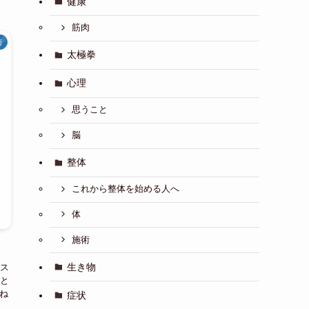
健康
筋肉
術
太極拳
心理
思うこと
脳
整体
これから整体を始める人へ
体
施術
生き物
ス
と
ね
症状